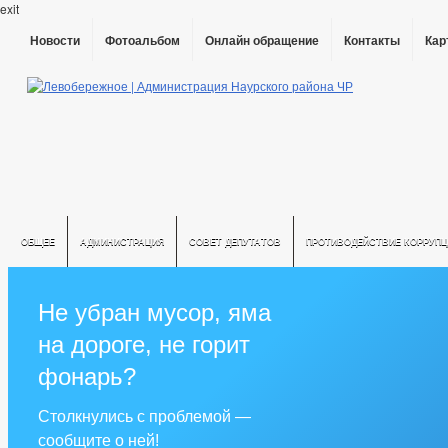
exit
Новости
Фотоальбом
Онлайн обращение
Контакты
Кар
ОБЩЕЕ
АДМИНИСТРАЦИЯ
СОВЕТ ДЕПУТАТОВ
ПРОТИВОДЕЙСТВИЕ КОРРУПЦ
Не убран мусор, яма
на дороге, не горит
фонарь?
Столкнулись с проблемой —
сообщите о ней!