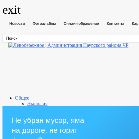
exit
Новости
Фотоальбом
Онлайн обращение
Контакты
Кар
Общее
Экология
Анализ воды
Прокуратура района
Не убран мусор, яма
Информация о поселении
Администрация
на дороге, не горит
Глава
Справки о доходах главы