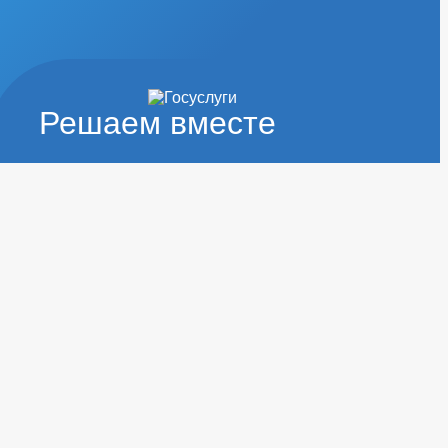
Решаем вместе