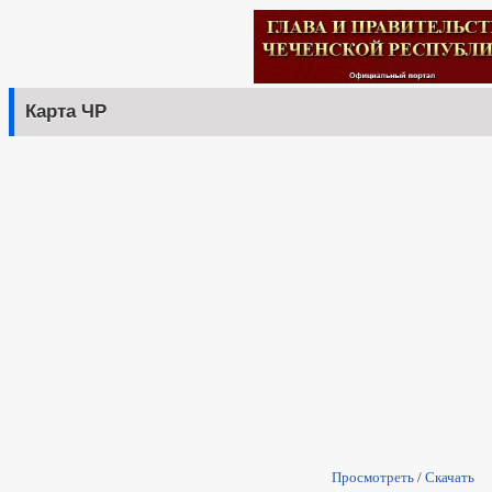
Карта ЧР
Просмотреть
/
Скачать