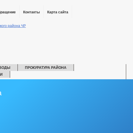
бращение
Контакты
Карта сайта
 ВОДЫ
ПРОКУРАТУРА РАЙОНА
ИИ
ГО И ЧС
АХ ГЛАВЫ
КОМИССИИ
РАБОЧАЯ ГРУППА АТК
РАБО
а
РАБОЧАЯ ГРУППА ПО ДНВ
СОСТАВ ПОСЕЛЕНИЯ
ГРАДОСТРОИТЕЛЬСТВО
ГЕН
ПРАВИЛА ЗЕМЛЕПОЛЬЗОВАНИЯ
ФОРМАЦИОННЫЕ МАТЕРИАЛЫ
ОБОРОТ ТОВАРОВ, РАБОТ И УСЛУ
ЧИСЛО ЗАМЕЩЕННЫХ РАБОЧИХ МЕСТ
ИНДИВИДУАЛЬНЫЕ