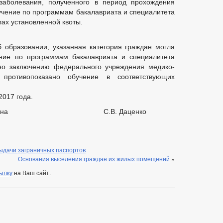
заболевания, полученного в период прохождения
АНИЯ
ФЕДЕРАЛЬНЫЕ ЗАКОНЫ
РЕГИОНАЛЬНЫЕ ЗАКОНЫ
учение по программам бакалавриата и специалитета
лах установленной квоты.
БЮДЖЕТА
_
ЬНЫЕ УСЛУГИ
НОРМАТИВНО-ПРАВОВЫЕ АКТЫ
СТАНДАР
 образовании, указанная категория граждан могла
ТАЛ ГОСУДАРСТВЕННЫХ И МУНИЦИПАЛЬНЫХ УСЛУГ
ение по программам бакалавриата и специалитета
Е
ИНТЕРНЕТ ПРИЕМНАЯ
ГРАФИК ПРИЕМА ГРАЖДАН
сно заключению федерального учреждения медико-
противопоказано обучение в соответствующих
Й ГРАЖДАН
ФОРМА ОБРАЩЕНИЙ И ЗАЯВЛЕНИЙ
ПОРЯДО
ОТРЕНИЯ ОБРАЩЕНИЙ
2017 года.
курора района С.В. Даценко
ыдачи заграничных паспортов
Основания выселения граждан из жилых помещений
»
ылку
на Ваш сайт.