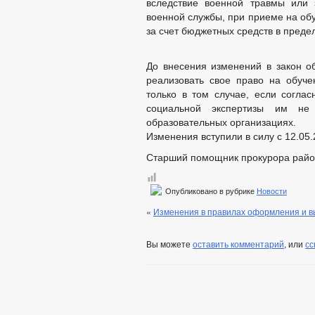
вследствие военной травмы или 
ПУБЛИЧНЫЕ СЛУШ
военной службы, при приеме на об
БЮДЖЕТ ПО ГОДАМ
за счет бюджетных средств в преде
БЮДЖЕТ
ОТЧЕТ ОБ ИСПОЛНЕНИИ 
МУНИЦИПАЛ
До внесения изменений в закон об
МУНИЦИПАЛЬНЫЕ УСЛУГИ
ЕДИНЫЙ ПОР
реализовать свое право на обуч
ОБРАЩЕНИЕ К ГЛАВ
только в том случае, если согла
ПРИЕМ ГРАЖДАН
социальной экспертизы им не 
ОБЗОРЫ ОБРАЩЕНИ
образовательных организациях.
РЕГЛАМЕНТ РАССМ
Изменения вступили в силу с 12.05.
Старший помощник про
Опубликовано в рубрике
Новости
«
Изменения в правилах оформления и в
Вы можете
оставить комментарий
, или
сс