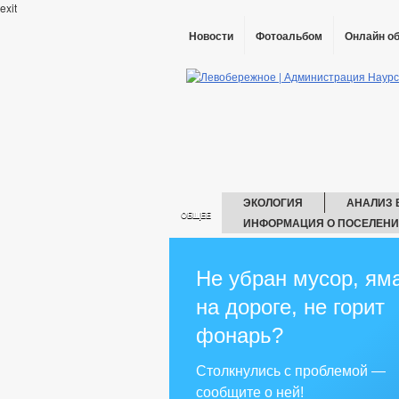
exit
Новости
Фотоальбом
Онлайн о
ЭКОЛОГИЯ
АНАЛИЗ
ОБЩЕЕ
ИНФОРМАЦИЯ О ПОСЕЛЕН
ГЛАВА
АДМИНИСТРАЦИЯ
СПРАВКИ О ДОХОД
Не убран мусор, ям
на дороге, не горит
РЕКВИЗИТЫ
СХОД ГРАЖДАН
фонарь?
ЦЕЛЕВЫЕ ПРОГРАММЫ
ПРЕДПРИНИМАТЕЛЬСТВО
ИН
Столкнулись с проблемой —
ЗАКУПКА ТОВАРОВ, РАБОТ И УСЛУГ
сообщите о ней!