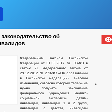
ОЯНИЕ СУБЪЕКТОВ
КОЛИЧЕСТВО СУБЪЕКТОВ МАЛОГО И СРЕД
НФОРМАЦИЯ О ДЕЯТЕЛЬНОСТИ
ЗАКУПКА ТОВАРОВ, 
ЛАНЫ И ОТЧЕТЫ РАБОТЫ АДМИНИСТРАЦИИ
ПОДВЕДОМСТВЕНН
В
РЕЕСТР МУНИЦИПАЛЬНОГО ИМУЩЕСТВА
ИНФОРМАЦИЯ 
ЧЕНИИ
КОНТАКТНАЯ ИНФОРМАЦИЯ
КВАЛИФИКАЦИОННЫ
СВЕДЕНИЯ О ВАКАНТНЫХ ДОЛЖНОСТЯХ
 законодательство об
НА МУНИЦИПАЛЬНУЮ СЛУЖБУ
_
нвалидов
И ФУНКЦИИ
ТЕКСТЫ ОФИЦИАЛЬНЫХ ВЫСТУПЛЕНИЙ И ЗАЯВЛЕН
ЦИПАЛЬНЫХ СЛУЖАЩИХ АДМИНИСТРАЦИИ
_
СВЕДЕНИЯ О ДОХОДАХ
Федеральным законом Российской
УКТУРА, ЗАДАЧИ И ФУНКЦИИ
Федерации от 01.05.2017 № 93-ФЗ в
ИНЫЕ АКТЫ В СФЕРЕ ПРОТИВОДЕЙСТВИЯ КОРРУПЦИИ
АНТИ
статью 71 Федерального закона от
29.12.2012 № 273-ФЗ «Об образовании
ЧЕСКИЕ МАТЕРИАЛЫ
в Российской Федерации» внесены
ДОКУМЕНТОВ, СВЯЗАННЫХ С ПРОТИВОДЕЙСТВИЕМ КОРРУПЦИИ, ДЛЯ 
изменения, согласно которым теперь не
 ОБ ИМУЩЕСТВЕ И ОБЯЗАТЕЛЬСТВАХ ИМУЩЕСТВЕННОГО ХАРАКТЕРА
нужно получать заключение
ВАНИЙ К СЛУЖЕБНОМУ ПОВЕДЕНИЮ И УРЕГУЛИРОВАНИЮ КОНФЛИКТА 
федерального учреждения медико-
О ФАКТАХ КОРРУПЦИИ
_
социальной экспертизы детям-
ЕНИЯ
ПРОТЕСТЫ
ПРОЕКТЫ К ОБСУЖДЕНИЮ
ПОРЯ
инвалидам, инвалидам 1 и 2 групп,
ДМИНИСТРАЦИИ
инвалидам с детства, инвалидам
АДМИНИСТРАТИВНЫЕ РЕГЛАМЕНТЫ
ПО