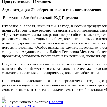
Присутствовало -14 человек
Администрация Левобережненского сельского поселения.
Выступила Зав библиотекой К.Д.Гармаева
Ежегодно 21 апреля, начиная с 2013 года, в России празднует
июня 2012 года. Было решено установить датой праздника день
«Грамота» положила начало развитию российского законодател
решением самых насущных проблем, которые напрямую влияют н
пунктов, укрепление жилищно-коммунального хозяйства и соц
истории праздника. Особое внимание уделила материалам, по
специалист Администрации Лайсат Бессиевна Мессиева, более 3
проблемам, готовность участвовать в их решении, позволят сд
Подготовленная книжная выставка знакомит читателей с истори
важность функций местного самоуправления Здесь же предста
сельского поселения, о предприятиях, которые работали на те
На выставке представлены книги и периодические издания, от
рассказывающие об истории становления местного самоуправл
смогли познакомиться с материалами тематической выставки «
Опубликовано в рубрике
Новости
«
Прокуратура 2019 г.