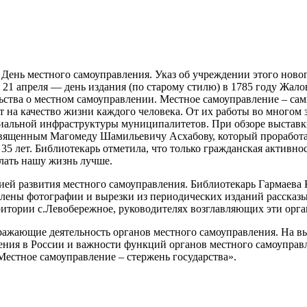
ся День местного самоуправления. Указ об учреждении этого но
 21 апреля — день издания (по старому стилю) в 1785 году Жал
ьства о местном самоуправлении. Местное самоуправление – сам
а качество жизни каждого человека. От их работы во многом з
иальной инфраструктуры муниципалитетов. При обзоре выставк
священным Магомеду Шамильевичу Асхабову, который проработа
5 лет. Библиотекарь отметила, что только гражданская активнос
елать нашу жизнь лучше.
ей развития местного самоуправления. Библиотекарь Гармаева К
влены фотографии и вырезки из периодических изданий расска
рритории с.Левобережное, руководителях возглавляющих эти орг
ражающие деятельность органов местного самоуправления. На в
ения в России и важности функций органов местного самоуправ
Местное самоуправление – стержень государства».