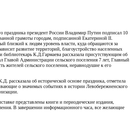
вого праздника президент России Владимир Путин подписал 10
ованной грамоты городам, подписанной Екатериной II.
ый близкий к людям уровень власти, куда обращаются за
ависит развитие территорий, благоустройство населенных
и библиотекарь К.Д.Гармаева рассказала присутствующим об
л Главой Администрации сельского поселения 7 лет, Главный
ть жителей сельского поселения, неравнодушие к его
.Д. рассказала об исторической основе праздника, отметила
зывающие о значимых событиях в истории Левобережненского
анизации.
ыставке представлены книги и периодические издания,
ления. В завершении информационного часа, все желающие