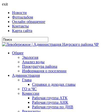
exit
Новости
Фотоальбом
Онлайн обращение
Контакты
Карта сайта
Общее
Экология
Анализ воды
Прокуратура района
Информация о поселении
Администрация
Глава
Справки о доходах главы
ГО и ЧС
Комиссии
Рабочая группа АТК
Рабочая группа АНК
Рабочая группа по ДНВ
Реквизиты