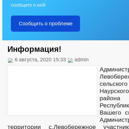
сообщите о ней!
Сообщить о проблеме
Информация!
6 августа, 2020 15:33
admin
Админист
Левобере
сельско
Наурского
района
Республ
Вашего с
Админист
территории с.Левобережное участн