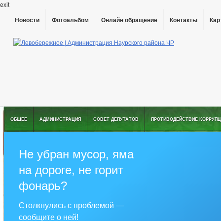
exit
Новости
Фотоальбом
Онлайн обращение
Контакты
Кар
ОБЩЕЕ
АДМИНИСТРАЦИЯ
СОВЕТ ДЕПУТАТОВ
ПРОТИВОДЕЙСТВИЕ КОРРУПЦ
Не убран мусор, яма
на дороге, не горит
фонарь?
Столкнулись с проблемой —
сообщите о ней!