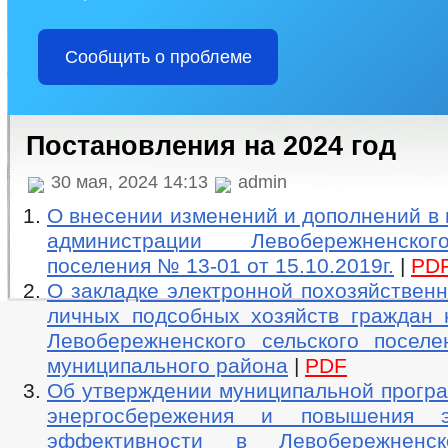
Сообщить о проблеме
Постановления на 2024 год
30 мая, 2024 14:13
admin
О внесении изменений и дополнений в
администрации Левобережненско
поселения № 13-01 от 15.10.2019г.
|
PD
О закладке электронной похозяйственн
личных подсобных хозяйств граждан 
Левобережненского сельского поселе
муниципального района
|
PDF
Об утверждении муниципальной програ
энергосбережения и повышения эн
эффективности в Левобережненс