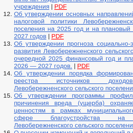
учреждения
|
PDF
Об утверждении основных направлени
налоговой политики Левобережненск
поселения на 2025 год и на плановый
2027 годов
|
PDF
Об утверждении прогноза социально-э
развития Левобережненского сельског
очередной 2025 финансовый год и пл
2026 — 2027 годов.
|
PDF
Об утверждении порядка формирова
реестра источников доход
Левобережненского сельского поселени
Об утверждении программы профила
причинения вреда (ущерба) охраня
ценностям в рамках муниципальног
сфере благоустройства на 
Левобережненского сельского поселени
О внесении изменений и дополнений в