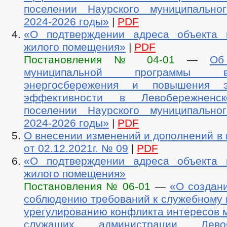
поселении Наурского муниципально
2024-2026 годы»
|
PDF
«О подтверждении адреса объекта 
жилого помещения»
|
PDF
Постановления № 04-01
—
Об
муниципальной программы 
энергосбережения и повышения эн
эффективности в Левобережненс
поселении Наурского муниципально
2024-2026 годы»
|
PDF
О внесении изменений и дополнений в
от 02.12.2021г. № 09
|
PDF
«О подтверждении адреса объекта 
жилого помещения»
Постановления № 06-01
—
«О создан
соблюдению требований к служебному 
урегулированию конфликта интересов 
служащих администрации Левобе