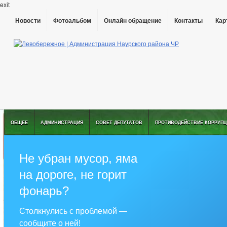
exit
Новости
Фотоальбом
Онлайн обращение
Контакты
Кар
ОБЩЕЕ
АДМИНИСТРАЦИЯ
СОВЕТ ДЕПУТАТОВ
ПРОТИВОДЕЙСТВИЕ КОРРУПЦ
Не убран мусор, яма
на дороге, не горит
фонарь?
Столкнулись с проблемой —
сообщите о ней!