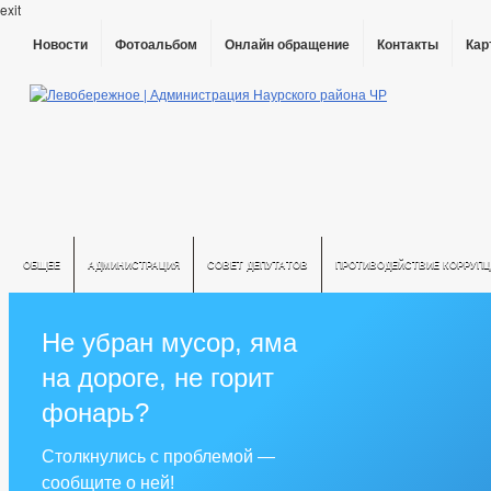
exit
Новости
Фотоальбом
Онлайн обращение
Контакты
Кар
ОБЩЕЕ
АДМИНИСТРАЦИЯ
СОВЕТ ДЕПУТАТОВ
ПРОТИВОДЕЙСТВИЕ КОРРУПЦ
Не убран мусор, яма
на дороге, не горит
фонарь?
Столкнулись с проблемой —
сообщите о ней!