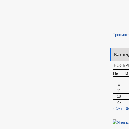
Просмот
Кален
НОЯБРЬ
Пн
В
4
11
18
25
« Окт
Д