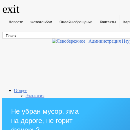
exit
Новости
Фотоальбом
Онлайн обращение
Контакты
Кар
Общее
Экология
Анализ воды
Прокуратура района
Не убран мусор, яма
Информация о поселении
Администрация
на дороге, не горит
Глава
Справки о доходах главы
фонарь?