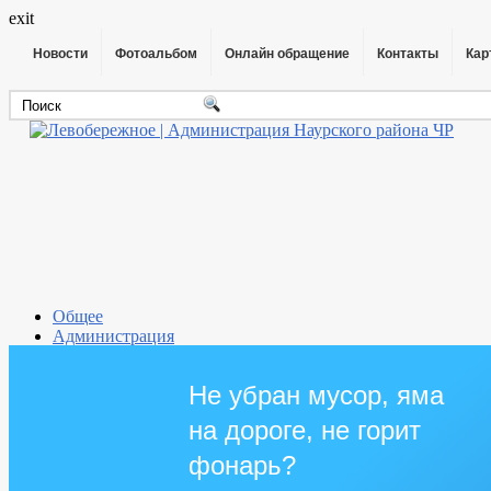
exit
Новости
Фотоальбом
Онлайн обращение
Контакты
Кар
Общее
Администрация
Совет депутатов
Противодействие коррупции
Не убран мусор, яма
Правовые акты
Бюджет
на дороге, не горит
Муниципальные услуги
Прием граждан
фонарь?