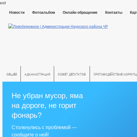
exit
Новости
Фотоальбом
Онлайн обращение
Контакты
Кар
ОБЩЕЕ
АДМИНИСТРАЦИЯ
СОВЕТ ДЕПУТАТОВ
ПРОТИВОДЕЙСТВИЕ КОРРУПЦ
Не убран мусор, яма
на дороге, не горит
фонарь?
Столкнулись с проблемой —
сообщите о ней!