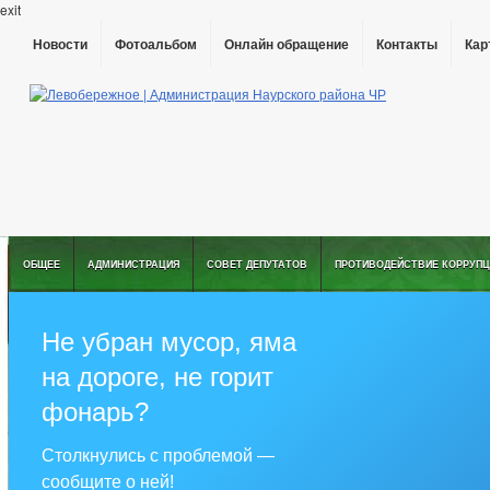
exit
Новости
Фотоальбом
Онлайн обращение
Контакты
Кар
ОБЩЕЕ
АДМИНИСТРАЦИЯ
СОВЕТ ДЕПУТАТОВ
ПРОТИВОДЕЙСТВИЕ КОРРУПЦ
Не убран мусор, яма
на дороге, не горит
фонарь?
Столкнулись с проблемой —
сообщите о ней!