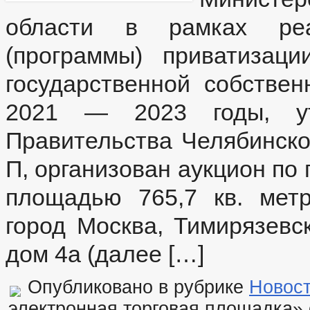
ОБРАТНАЯ СВЯЗЬ ДЛЯ СООБЩЕНИЙ О ФАКТАХ КОРРУПЦИИ
области в рамках реа
УСТАВ
РЕШЕНИЯ
ПРОТЕСТЫ
ПРАВОВЫЕ АКТЫ
РАСПОРЯЖЕНИЯ АДМИНИСТРАЦИИ
АДМИ
(программы) приватизац
ПУБЛИЧНЫЕ СЛУШАНИЯ
ФЕДЕРАЛЬНЫЕ
БЮДЖЕТ ПО ГОДАМ
государственной собствен
БЮДЖЕТ
ОТЧЕТ ОБ ИСПОЛНЕНИИ БЮДЖЕТА
_
2021 — 2023 годы, утв
МУНИЦИПАЛЬНЫЕ УСЛУГИ
НОР
МУНИЦИПАЛЬНЫЕ УСЛУГИ
ЕДИНЫЙ ПОРТАЛ ГОСУДАРСТВЕННЫХ 
Правительства Челябинско
ОБРАЩЕНИЕ К ГЛАВЕ
ИНТЕРНЕТ ПРИЕМН
ПРИЕМ ГРАЖДАН
ФОРМА ОБРАЩЕНИЙ И ЗАЯВЛЕНИЙ
ПОРЯ
П, организован аукцион по
РЕГЛАМЕНТ РАССМОТРЕНИЯ ОБРАЩЕНИЙ
площадью 765,7 кв. метр
город Москва, Тимирязевс
дом 4а (далее […]
Опубликовано в рубрике
Новос
электронная торговая площадка»