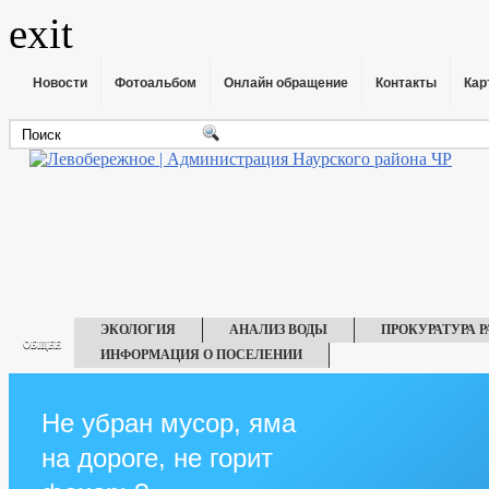
exit
Новости
Фотоальбом
Онлайн обращение
Контакты
Кар
ЭКОЛОГИЯ
АНАЛИЗ ВОДЫ
ПРОКУРАТУРА 
ОБЩЕЕ
ИНФОРМАЦИЯ О ПОСЕЛЕНИИ
ГЛАВА
ГО И ЧС
АДМИНИСТРАЦИЯ
СПРАВКИ О ДОХОДАХ ГЛАВЫ
КОМИССИИ
Не убран мусор, яма
РАБОЧАЯ Г
на дороге, не горит
РЕКВИЗИТЫ
СХОД ГРАЖДАН
СОСТАВ ПОСЕЛЕНИЯ