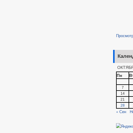
Просмот
Кален
ОКТЯБР
Пн
В
7
14
21
28
« Сен
Н