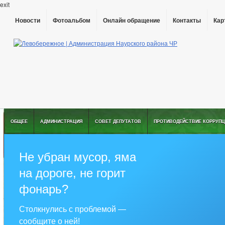
exit
Новости
Фотоальбом
Онлайн обращение
Контакты
Кар
ОБЩЕЕ
АДМИНИСТРАЦИЯ
СОВЕТ ДЕПУТАТОВ
ПРОТИВОДЕЙСТВИЕ КОРРУПЦ
Не убран мусор, яма
на дороге, не горит
фонарь?
Столкнулись с проблемой —
сообщите о ней!