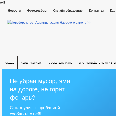
exit
Новости
Фотоальбом
Онлайн обращение
Контакты
Кар
ОБЩЕЕ
АДМИНИСТРАЦИЯ
СОВЕТ ДЕПУТАТОВ
ПРОТИВОДЕЙСТВИЕ КОРРУПЦ
Не убран мусор, яма
на дороге, не горит
фонарь?
Столкнулись с проблемой —
сообщите о ней!