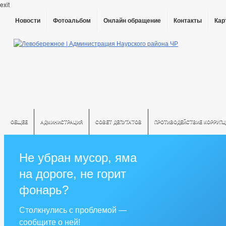
exit
Новости
Фотоальбом
Онлайн обращение
Контакты
Кар
ОБЩЕЕ
АДМИНИСТРАЦИЯ
СОВЕТ ДЕПУТАТОВ
ПРОТИВОДЕЙСТВИЕ КОРРУПЦ
Не убран мусор, яма
на дороге, не горит
фонарь?
Столкнулись с проблемой —
сообщите о ней!