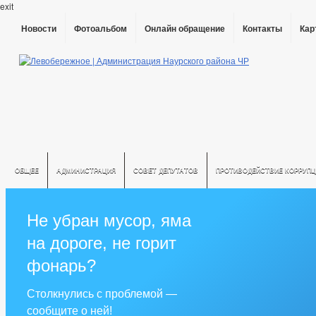
exit
Новости
Фотоальбом
Онлайн обращение
Контакты
Кар
ОБЩЕЕ
АДМИНИСТРАЦИЯ
СОВЕТ ДЕПУТАТОВ
ПРОТИВОДЕЙСТВИЕ КОРРУПЦ
Не убран мусор, яма
на дороге, не горит
фонарь?
Столкнулись с проблемой —
сообщите о ней!