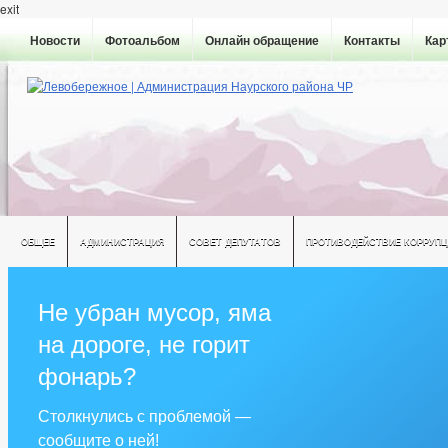
exit
Новости
Фотоальбом
Онлайн обращение
Контакты
Кар
ОБЩЕЕ
АДМИНИСТРАЦИЯ
СОВЕТ ДЕПУТАТОВ
ПРОТИВОДЕЙСТВИЕ КОРРУПЦ
Не убран мусор, яма
на дороге, не горит
фонарь?
Столкнулись с проблемой —
сообщите о ней!